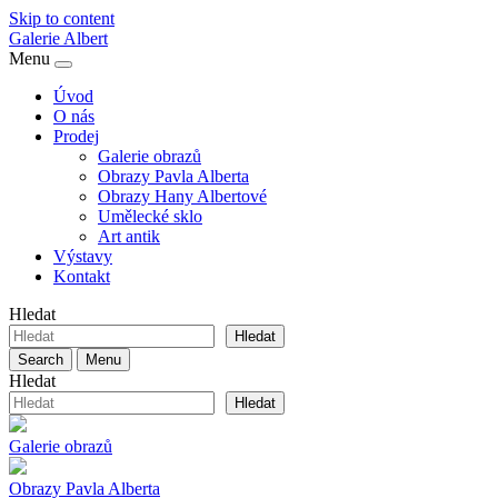
Skip to content
Galerie
Albert
Menu
Úvod
O nás
Prodej
Galerie obrazů
Obrazy Pavla Alberta
Obrazy Hany Albertové
Umělecké sklo
Art antik
Výstavy
Kontakt
Hledat
Hledat
Search
Menu
Hledat
Hledat
Galerie obrazů
Obrazy Pavla Alberta