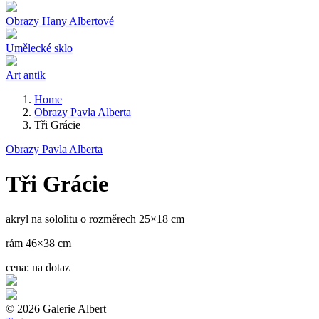
Obrazy Hany Albertové
Umělecké sklo
Art antik
Home
Obrazy Pavla Alberta
Tři Grácie
Obrazy Pavla Alberta
Tři Grácie
akryl na sololitu o rozměrech 25×18 cm
rám 46×38 cm
cena:
na dotaz
©
2026 Galerie Albert