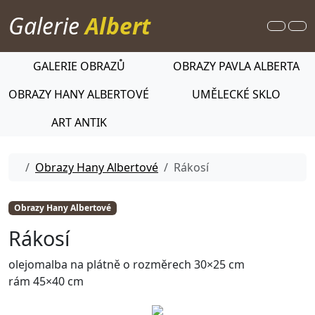
Skip to content
Galerie
Albert
Search
Me
GALERIE OBRAZŮ
OBRAZY PAVLA ALBERTA
OBRAZY HANY ALBERTOVÉ
UMĚLECKÉ SKLO
ART ANTIK
Home
Obrazy Hany Albertové
Rákosí
Obrazy Hany Albertové
Rákosí
olejomalba na plátně o rozměrech 30×25 cm
rám 45×40 cm