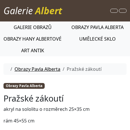
Skip to content
Galerie
Albert
Search
Me
GALERIE OBRAZŮ
OBRAZY PAVLA ALBERTA
OBRAZY HANY ALBERTOVÉ
UMĚLECKÉ SKLO
ART ANTIK
Home
Obrazy Pavla Alberta
Pražské zákoutí
Obrazy Pavla Alberta
Pražské zákoutí
akryl na sololitu o rozměrech 25×35 cm
rám 45×55 cm