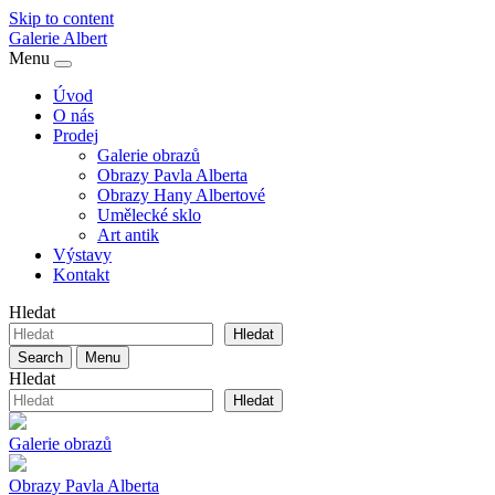
Skip to content
Galerie
Albert
Menu
Úvod
O nás
Prodej
Galerie obrazů
Obrazy Pavla Alberta
Obrazy Hany Albertové
Umělecké sklo
Art antik
Výstavy
Kontakt
Hledat
Hledat
Search
Menu
Hledat
Hledat
Galerie obrazů
Obrazy Pavla Alberta