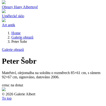
Obrazy Hany Albertové
Umělecké sklo
Art antik
Home
Galerie obrazů
Peter Šobr
Galerie obrazů
Peter Šobr
Mateřství, olejomalba na sololitu o rozměrech 85×61 cm, s rámem
92×67 cm, signováno, datováno 2006.
cena:
na dotaz
©
2026 Galerie Albert
To top