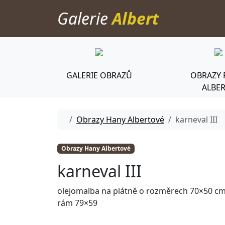
Skip to content
Galerie
Albert
GALERIE OBRAZŮ
OBRAZY 
ALBE
Home
Obrazy Hany Albertové
karneval III
Obrazy Hany Albertové
karneval III
olejomalba na plátně o rozměrech 70×50 c
rám 79×59