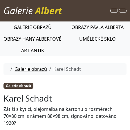
Skip to content
Galerie
Albert
Search
Me
GALERIE OBRAZŮ
OBRAZY PAVLA ALBERTA
OBRAZY HANY ALBERTOVÉ
UMĚLECKÉ SKLO
ART ANTIK
Home
Galerie obrazů
Karel Schadt
Galerie obrazů
Karel Schadt
Zátiší s kyticí, olejomalba na kartonu o rozměrech
70×80 cm, s rámem 88×98 cm, signováno, datováno
1920?