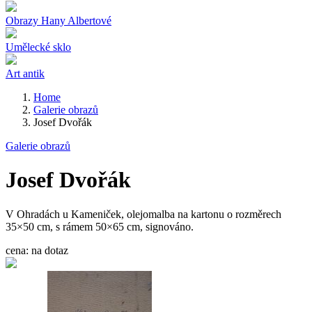
Obrazy Hany Albertové
Umělecké sklo
Art antik
Home
Galerie obrazů
Josef Dvořák
Galerie obrazů
Josef Dvořák
V Ohradách u Kameniček, olejomalba na kartonu o rozměrech
35×50 cm, s rámem 50×65 cm, signováno.
cena:
na dotaz