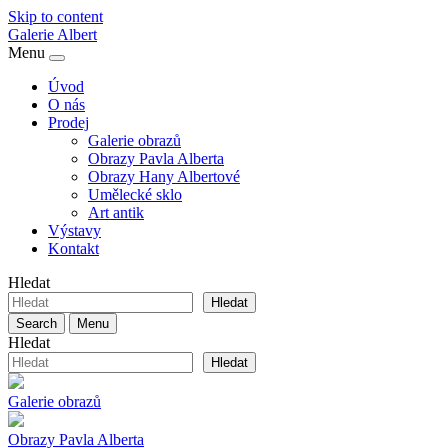
Skip to content
Galerie
Albert
Menu
Úvod
O nás
Prodej
Galerie obrazů
Obrazy Pavla Alberta
Obrazy Hany Albertové
Umělecké sklo
Art antik
Výstavy
Kontakt
Hledat
Hledat
Search
Menu
Hledat
Hledat
Galerie obrazů
Obrazy Pavla Alberta