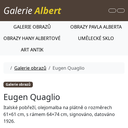
Skip to content
Galerie
Albert
Search
Me
GALERIE OBRAZŮ
OBRAZY PAVLA ALBERTA
OBRAZY HANY ALBERTOVÉ
UMĚLECKÉ SKLO
ART ANTIK
Home
Galerie obrazů
Eugen Quaglio
Galerie obrazů
Eugen Quaglio
Italské pobřeží, olejomalba na plátně o rozměrech
61×61 cm, s rámem 64×74 cm, signováno, datováno
1926.