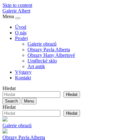
Skip to content
Galerie
Albert
Menu
Úvod
O nás
Prodej
Galerie obrazů
Obrazy Pavla Alberta
Obrazy Hany Albertové
Umělecké sklo
Art antik
Výstavy
Kontakt
Hledat
Hledat
Search
Menu
Hledat
Hledat
Galerie obrazů
Obrazy Pavla Alberta