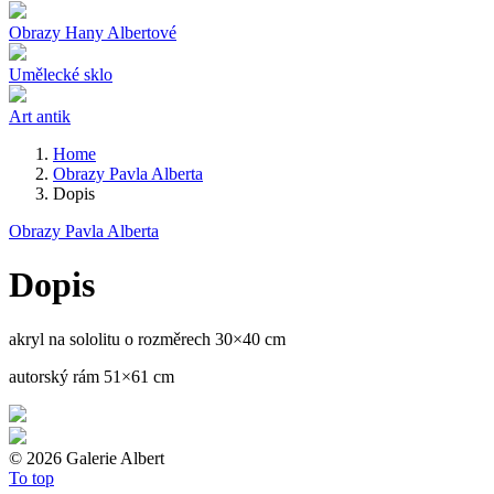
Obrazy Hany Albertové
Umělecké sklo
Art antik
Home
Obrazy Pavla Alberta
Dopis
Obrazy Pavla Alberta
Dopis
akryl na sololitu o rozměrech 30×40 cm
autorský rám 51×61 cm
©
2026 Galerie Albert
To top