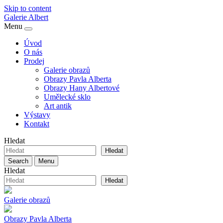
Skip to content
Galerie
Albert
Menu
Úvod
O nás
Prodej
Galerie obrazů
Obrazy Pavla Alberta
Obrazy Hany Albertové
Umělecké sklo
Art antik
Výstavy
Kontakt
Hledat
Hledat
Search
Menu
Hledat
Hledat
Galerie obrazů
Obrazy Pavla Alberta