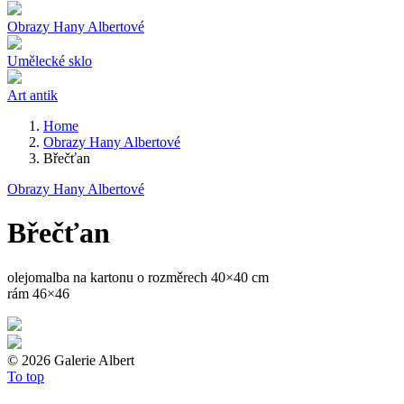
Obrazy Hany Albertové
Umělecké sklo
Art antik
Home
Obrazy Hany Albertové
Břečťan
Obrazy Hany Albertové
Břečťan
olejomalba na kartonu o rozměrech 40×40 cm
rám 46×46
©
2026 Galerie Albert
To top